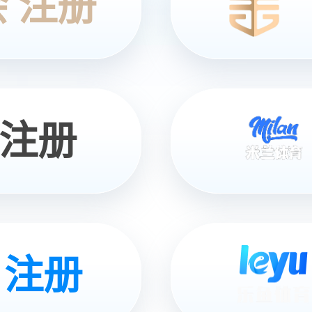
ABOUT US
关于我们
限公司坐落于中国光谷“国家自主创新示范区”——武汉东湖高新技术开发
。是从事电气设备设计、制造的专业化公司，主要为电力系统的发电、供电
，提供先进的高压试验设备和检测仪器仪表。公司前身为武汉高压研究
1992年，是国内较早从事高压测试的厂家之一。
新疆五彩湾电厂现场试验现
产品视频
VIDEO
产品
贵阳凯里集团交货现场现场