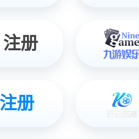
新闻
工程案例
企业资料
公司名称