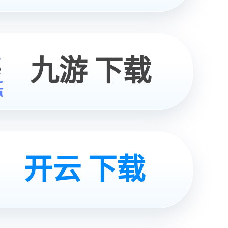
MEYS-605变压器油酸值测试仪完整版
MEKS-305开口闪点全自动测定仪操作
视频-片头完整版
：武汉永利集团智能电气有限公司