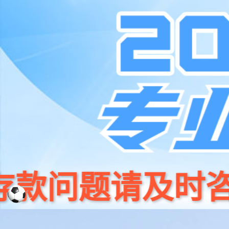
中国·3044am永利集团-www.3044noc.com
站点地图
3044am
关于永利集团智能
产
联系我们