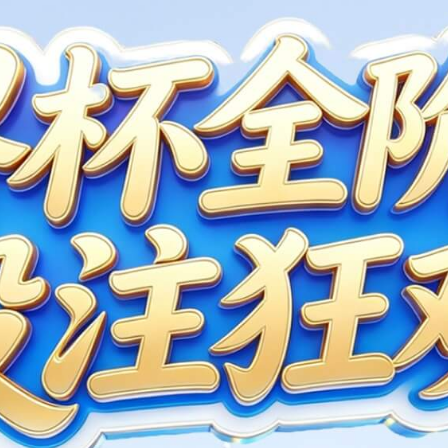
通知 2025-05-28
电2025年度整合采购项目成功中标 2025-05-26
器检测装置交付国网江西省电力公司 2025-05-15