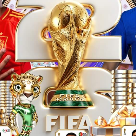
、概述用途：MEWSQ-Z-
适用于变电站、电缆、变压器
流系统
5000A）系列三相温升大电流系统，采
统、SF6开关、CT/PT、绝缘子...
统控制板进行控制...
详情
产品分类
PRODUCT
二次测试、电缆、电能、蓄电池检测
断路器、开关检测
继电保护、二次回路
电缆、线路检测及
设备
测试设备
安全检修工具
互感器校验及
电能及计量
蓄电池、直流系统
测试设备
检测设备
检测设备