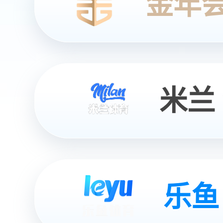
武汉永利集团智能电气有
亩，建筑面积8000平方米
与电力设备相关的生产企业