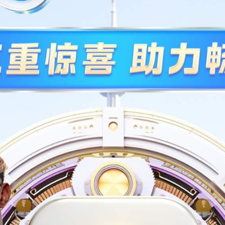
全工器具力学检测设备项目成功中标 2025-05-08
智能2025第一季度总结大会圆满召开 2025-05-06
通知 2025-04-29
专题指南
通知 2025-05-28
SPECIAL GUIDE
电2025年度整合采购项目成功中标 2025-05-26
器检测装置交付国网江西省电力公司 2025-05-15
全工器具力学检测设备项目成功中标 2025-05-08
智能2025第一季度总结大会圆满召开 2025-05-06
通知 2025-04-29
通知 2025-05-28
电2025年度整合采购项目成功中标 2025-05-26
-Z-III(5000A) 三相温升大电
MEXB串联谐振交流耐压